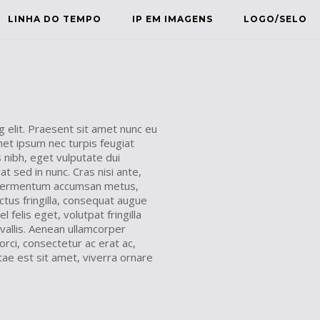
LINHA DO TEMPO
IP EM IMAGENS
LOGO/SELO
 elit. Praesent sit amet nunc eu
met ipsum nec turpis feugiat
s nibh, eget vulputate dui
t sed in nunc. Cras nisi ante,
an fermentum accumsan metus,
ctus fringilla, consequat augue
 felis eget, volutpat fringilla
vallis. Aenean ullamcorper
orci, consectetur ac erat ac,
itae est sit amet, viverra ornare