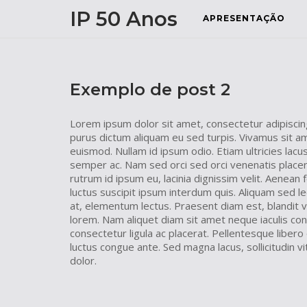
Skip
IP 50 Anos
APRESENTAÇÃO
to
content
Exemplo de post 2
Lorem ipsum dolor sit amet, consectetur adipiscing
purus dictum aliquam eu sed turpis. Vivamus sit a
euismod. Nullam id ipsum odio. Etiam ultricies lacu
semper ac. Nam sed orci sed orci venenatis placera
rutrum id ipsum eu, lacinia dignissim velit. Aene
luctus suscipit ipsum interdum quis. Aliquam sed le
at, elementum lectus. Praesent diam est, blandit vel
lorem. Nam aliquet diam sit amet neque iaculis con
consectetur ligula ac placerat. Pellentesque libero 
luctus congue ante. Sed magna lacus, sollicitudin v
dolor.