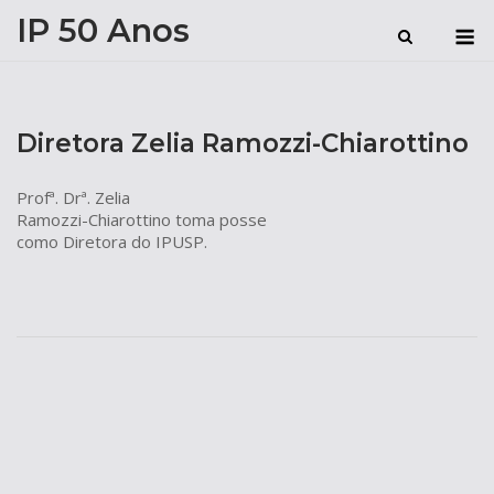
Skip
IP 50 Anos
M
to
content
Diretora Zelia Ramozzi-Chiarottino
Profª. Drª. Zelia
Ramozzi-Chiarottino toma posse
como Diretora do IPUSP.