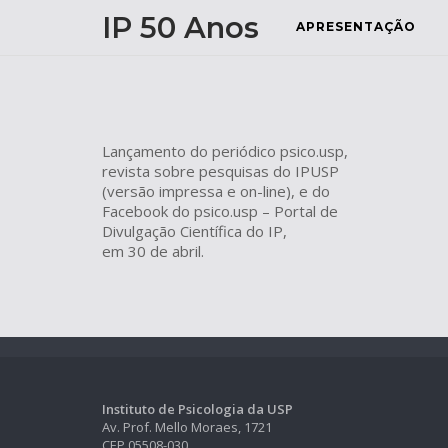
Skip
IP 50 Anos
APRESENTAÇÃO
to
content
Lançamento do periódico psico.usp,
revista sobre pesquisas do IPUSP
(versão impressa e on-line), e do
Facebook do psico.usp – Portal de
Divulgação Científica do IP,
em 30 de abril.
Instituto de Psicologia da USP
Av. Prof. Mello Moraes, 1721
CEP 05508-030