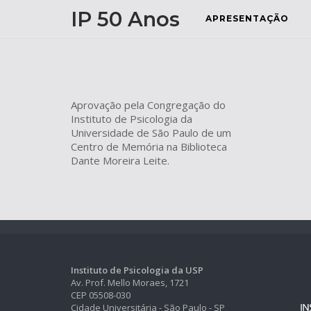
Skip
IP 50 Anos
APRESENTAÇÃO
to
content
Aprovação pela Congregação do
Instituto de Psicologia da
Universidade de São Paulo de um
Centro de Memória na Biblioteca
Dante Moreira Leite.
Instituto de Psicologia da USP
Av. Prof. Mello Moraes, 1721
CEP 05508-030
Cidade Universitária - São Paulo - SP